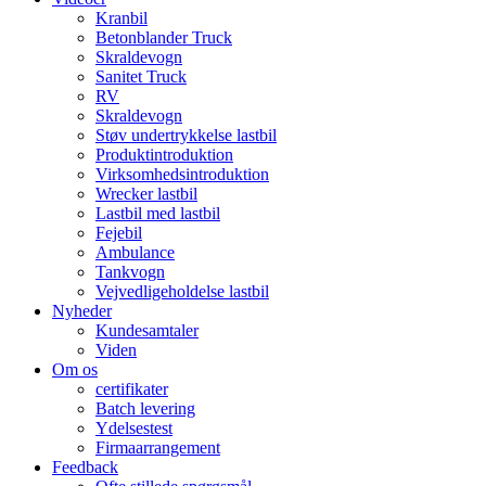
Kranbil
Betonblander Truck
Skraldevogn
Sanitet Truck
RV
Skraldevogn
Støv undertrykkelse lastbil
Produktintroduktion
Virksomhedsintroduktion
Wrecker lastbil
Lastbil med lastbil
Fejebil
Ambulance
Tankvogn
Vejvedligeholdelse lastbil
Nyheder
Kundesamtaler
Viden
Om os
certifikater
Batch levering
Ydelsestest
Firmaarrangement
Feedback