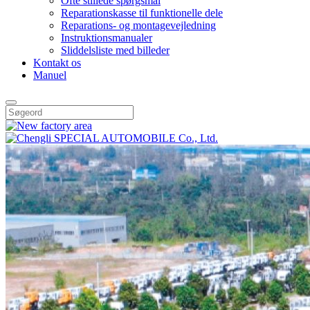
Ofte stillede spørgsmål
Reparationskasse til funktionelle dele
Reparations- og montagevejledning
Instruktionsmanualer
Sliddelsliste med billeder
Kontakt os
Manuel