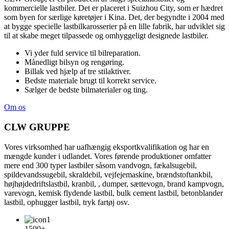
kommercielle lastbiler. Det er placeret i Suizhou City, som er hædret
som byen for særlige køretøjer i Kina. Det, der begyndte i 2004 med
at bygge specielle lastbilkarosserier på en lille fabrik, har udviklet sig
til at skabe meget tilpassede og omhyggeligt designede lastbiler.
Vi yder fuld service til bilreparation.
Månedligt bilsyn og rengøring.
Billak ved hjælp af tre stilaktiver.
Bedste materiale brugt til korrekt service.
Sælger de bedste bilmaterialer og ting.
Om os
CLW GRUPPE
Vores virksomhed har uafhængig eksportkvalifikation og har en
mængde kunder i udlandet. Vores førende produktioner omfatter
mere end 300 typer lastbiler såsom vandvogn, fækalsugebil,
spildevandssugebil, skraldebil, vejfejemaskine, brændstoftankbil,
højhøjdedriftslastbil, kranbil, , dumper, sættevogn, brand kampvogn,
varevogn, kemisk flydende lastbil, bulk cement lastbil, betonblander
lastbil, ophugger lastbil, tryk fartøj osv.
1500+