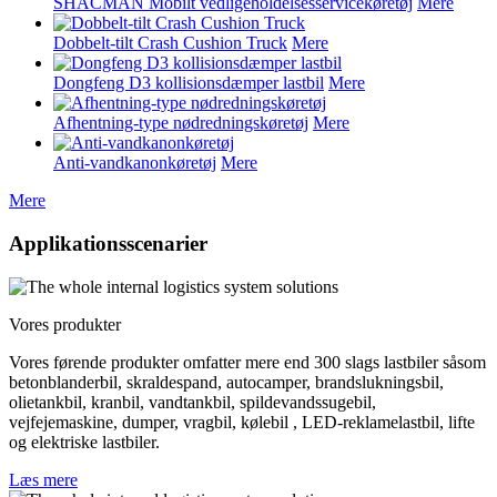
SHACMAN Mobilt vedligeholdelsesservicekøretøj
Mere
Dobbelt-tilt Crash Cushion Truck
Mere
Dongfeng D3 kollisionsdæmper lastbil
Mere
Afhentning-type nødredningskøretøj
Mere
Anti-vandkanonkøretøj
Mere
Mere
Applikationsscenarier
Vores produkter
Vores førende produkter omfatter mere end 300 slags lastbiler såsom
betonblanderbil, skraldespand, autocamper, brandslukningsbil,
olietankbil, kranbil, vandtankbil, spildevandssugebil,
vejfejemaskine, dumper, vragbil, kølebil , LED-reklamelastbil, lifte
og elektriske lastbiler.
Læs mere