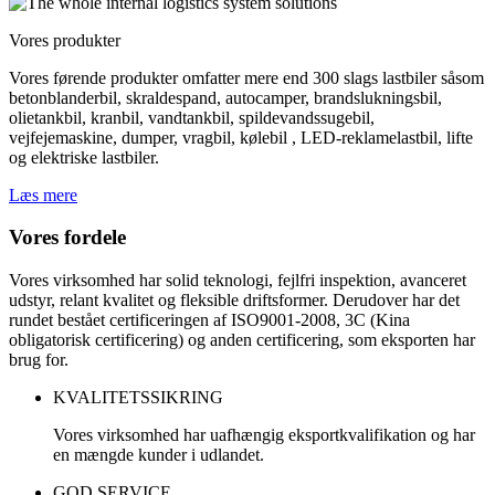
Vores produkter
Vores førende produkter omfatter mere end 300 slags lastbiler såsom
betonblanderbil, skraldespand, autocamper, brandslukningsbil,
olietankbil, kranbil, vandtankbil, spildevandssugebil,
vejfejemaskine, dumper, vragbil, kølebil , LED-reklamelastbil, lifte
og elektriske lastbiler.
Læs mere
Vores fordele
Vores virksomhed har solid teknologi, fejlfri inspektion, avanceret
udstyr, relant kvalitet og fleksible driftsformer. Derudover har det
rundet bestået certificeringen af ​​ISO9001-2008, 3C (Kina
obligatorisk certificering) og anden certificering, som eksporten har
brug for.
KVALITETSSIKRING
Vores virksomhed har uafhængig eksportkvalifikation og har
en mængde kunder i udlandet.
GOD SERVICE