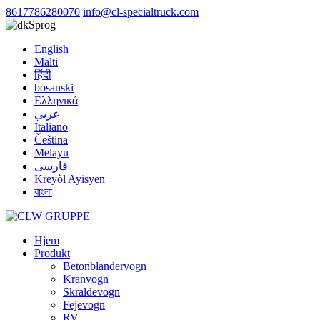
8617786280070
info@cl-specialtruck.com
Sprog
English
Malti
हिंदी
bosanski
Ελληνικά
عربي
Italiano
Čeština
Melayu
فارسی
Kreyòl Ayisyen
বাংলা
Hjem
Produkt
Betonblandervogn
Kranvogn
Skraldevogn
Fejevogn
RV