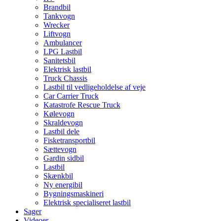
Brandbil
Tankvogn
Wrecker
Liftvogn
Ambulancer
LPG Lastbil
Sanitetsbil
Elektrisk lastbil
Truck Chassis
Lastbil til vedligeholdelse af veje
Car Carrier Truck
Katastrofe Rescue Truck
Kølevogn
Skraldevogn
Lastbil dele
Fisketransportbil
Sættevogn
Gardin sidbil
Lastbil
Skænkbil
Ny energibil
Bygningsmaskineri
Elektrisk specialiseret lastbil
Sager
Videoer